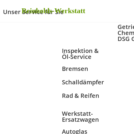
Reinholds-Werkstatt
Unser Service für Sie
Getri
Chemi
DSG 
Inspektion &
Öl-Service
Bremsen
Schalldämpfer
Rad & Reifen
Werkstatt-
Ersatzwagen
Autoglas