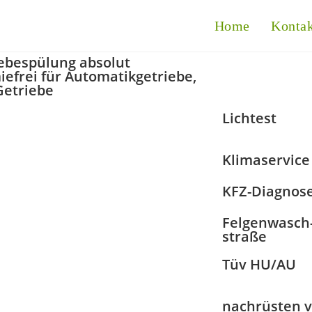
Home
Konta
ebespülung absolut
efrei für Automatikgetriebe,
Getriebe
Lichtest
Klimaservice
KFZ-Diagnos
Felgenwasch
straße
Tüv HU/AU
nachrüsten 